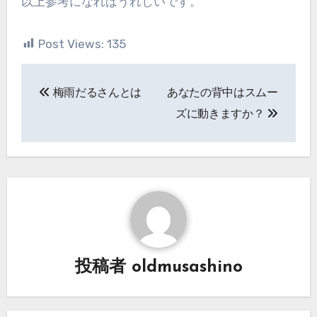
以上参考になればうれしいです。
Post Views:
135
投
梅雨だるさんとは
あなたの背中はスムー
稿
ズに動きますか？
ナ
ビ
ゲ
ー
シ
投稿者
oldmusashino
ョ
ン