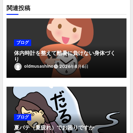
関連投稿
ブログ
体内時計を整えて酷暑に負けない身体づく
り
oldmusashino
2026年8月6日
ブログ
夏バテ（夏疲れ）でお困りですか