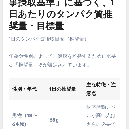
事摂取基準」に基づく、1
日あたりのタンパク質推
奨量・目標量
1日のタンパク質摂取目安（推奨量）
年齢や性別によって、健康を維持するために必要
な「推奨量」※が設定されています。
主な特徴・注
性別・年代
1日の推奨量
意点
身体活動レベ
男性（18〜
ルが高い人は
65g
64歳）
さらに必要で