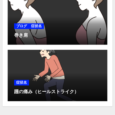
ブログ
症状名
巻き肩
症状名
踵の痛み（ヒールストライク）