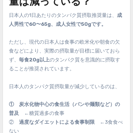
量は減っている？
日本人の1日あたりのタンパク質摂取推奨量は、
成
人男性で60〜65g、成人女性で50gです。
ただし、現代の日本人は食事の欧米化や朝食の欠
食などにより、実際の摂取量が目標に届いておら
ず、
毎食20g以上
のタンパク質を意識的に摂取す
ることが推奨されています。
日本人のタンパク質摂取量が減少しているのは、
① 炭水化物中心の食生活（パンや麺類など）の
普及
←糖質過多の食事
②
過度なダイエットによる食事制限
←3食食べ
ない