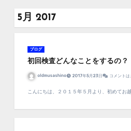
5月 2017
ブログ
初回検査どんなことをするの？
oldmusashino
2017年5月23日
コメントは
こんにちは、２０１５年５月より、初めてお越