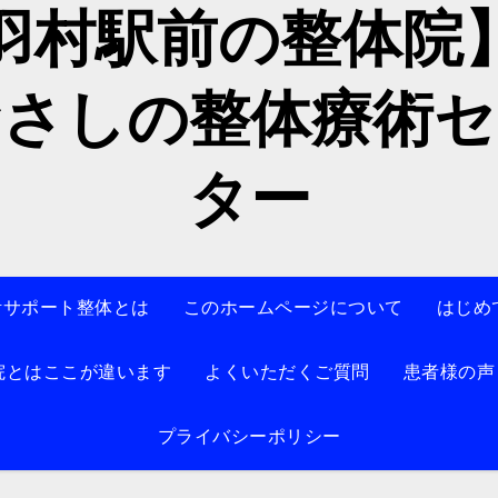
羽村駅前の整体
むさしの整体療術セ
ター
活サポート整体とは
このホームページについて
はじめ
院とはここが違います
よくいただくご質問
患者様の声
プライバシーポリシー