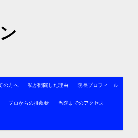
院】
ン
ての方へ
私が開院した理由
院長プロフィール
プロからの推薦状
当院までのアクセス