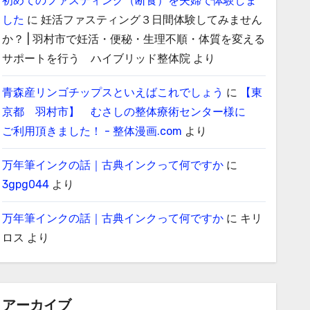
初めてのファスティング（断食）を夫婦で体験しま
した
に
妊活ファスティング３日間体験してみません
か？ | 羽村市で妊活・便秘・生理不順・体質を変える
サポートを行う ハイブリッド整体院
より
青森産リンゴチップスといえばこれでしょう
に
【東
京都 羽村市】 むさしの整体療術センター様に
ご利用頂きました！ - 整体漫画.com
より
万年筆インクの話｜古典インクって何ですか
に
3gpg044
より
万年筆インクの話｜古典インクって何ですか
に
キリ
ロス
より
アーカイブ