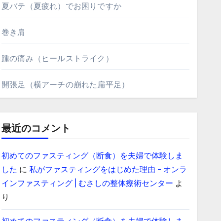
夏バテ（夏疲れ）でお困りですか
巻き肩
踵の痛み（ヒールストライク）
開張足（横アーチの崩れた扁平足）
最近のコメント
初めてのファスティング（断食）を夫婦で体験しま
した
に
私がファスティングをはじめた理由 - オンラ
インファスティング | むさしの整体療術センター
よ
り