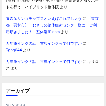
| 羽村市で妊活・便秘・生理不順・体質を変えるサポー
トを行う ハイブリッド整体院
より
青森産リンゴチップスといえばこれでしょう
に
【東京
都 羽村市】 むさしの整体療術センター様に ご利
用頂きました！ - 整体漫画.com
より
万年筆インクの話｜古典インクって何ですか
に
3gpg044
より
万年筆インクの話｜古典インクって何ですか
に
キリロ
ス
より
アーカイブ
2026年8月