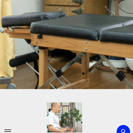
内
容
を
ス
キ
ッ
プ