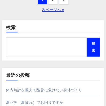
稿
次ページへ »
の
ペ
検索
ー
検
ジ
索
送
り
最近の投稿
体内時計を整えて酷暑に負けない身体づくり
夏バテ（夏疲れ）でお困りですか