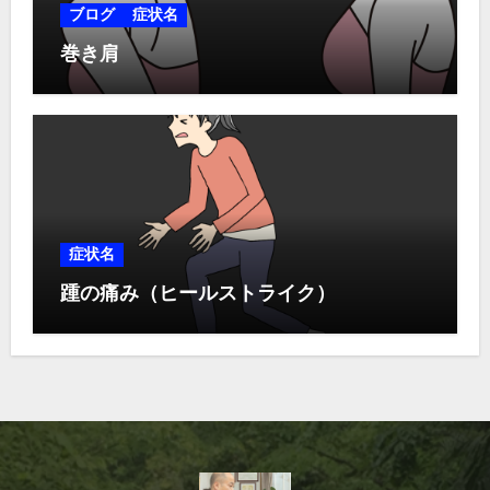
ブログ
症状名
巻き肩
症状名
踵の痛み（ヒールストライク）