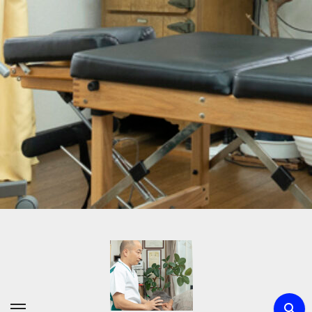
内
容
を
ス
キ
ッ
プ