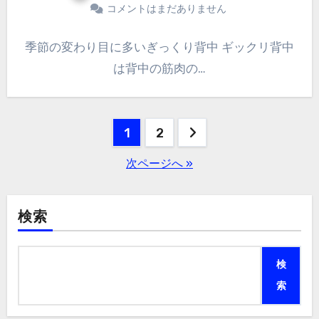
コメントはまだありません
季節の変わり目に多いぎっくり背中 ギックリ背中
は背中の筋肉の…
投
1
2
稿
次ページへ »
の
ペ
検索
ー
検
ジ
索
送