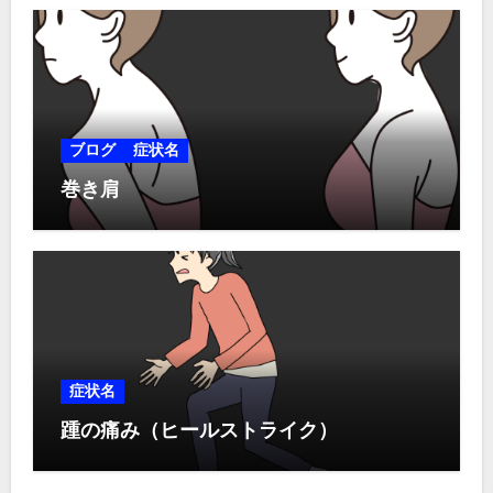
ブログ
症状名
巻き肩
症状名
踵の痛み（ヒールストライク）