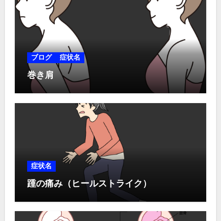
ブログ
症状名
巻き肩
症状名
踵の痛み（ヒールストライク）