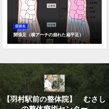
症状名
開張足（横アーチの崩れた扁平足）
【羽村駅前の整体院】 むさし