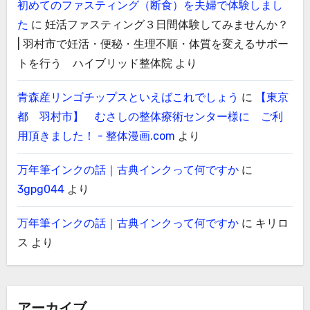
初めてのファスティング（断食）を夫婦で体験しまし
た
に
妊活ファスティング３日間体験してみませんか？
| 羽村市で妊活・便秘・生理不順・体質を変えるサポー
トを行う ハイブリッド整体院
より
青森産リンゴチップスといえばこれでしょう
に
【東京
都 羽村市】 むさしの整体療術センター様に ご利
用頂きました！ - 整体漫画.com
より
万年筆インクの話｜古典インクって何ですか
に
3gpg044
より
万年筆インクの話｜古典インクって何ですか
に
キリロ
ス
より
アーカイブ