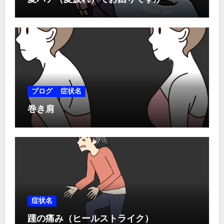
ブログ
症状名
巻き肩
症状名
踵の痛み（ヒールストライク）