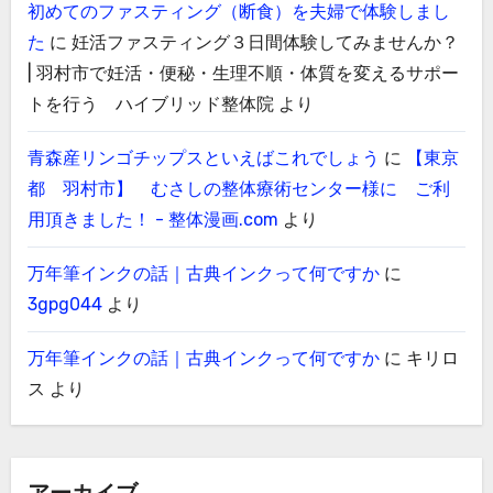
初めてのファスティング（断食）を夫婦で体験しまし
た
に
妊活ファスティング３日間体験してみませんか？
| 羽村市で妊活・便秘・生理不順・体質を変えるサポー
トを行う ハイブリッド整体院
より
青森産リンゴチップスといえばこれでしょう
に
【東京
都 羽村市】 むさしの整体療術センター様に ご利
用頂きました！ - 整体漫画.com
より
万年筆インクの話｜古典インクって何ですか
に
3gpg044
より
万年筆インクの話｜古典インクって何ですか
に
キリロ
ス
より