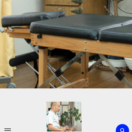
内
容
を
ス
キ
ッ
プ