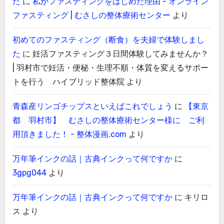
た
に
私がファスティングをはじめた理由 - オンライン
ファスティング | むさしの整体療術センター
より
初めてのファスティング（断食）を夫婦で体験しまし
た
に
妊活ファスティング３日間体験してみませんか？
| 羽村市で妊活・便秘・生理不順・体質を変えるサポー
トを行う ハイブリッド整体院
より
青森産リンゴチップスといえばこれでしょう
に
【東京
都 羽村市】 むさしの整体療術センター様に ご利
用頂きました！ - 整体漫画.com
より
万年筆インクの話｜古典インクって何ですか
に
3gpg044
より
万年筆インクの話｜古典インクって何ですか
に
キリロ
ス
より