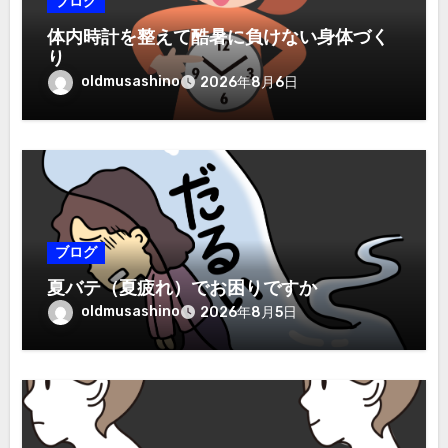
ブログ
体内時計を整えて酷暑に負けない身体づく
り
oldmusashino
2026年8月6日
ブログ
夏バテ（夏疲れ）でお困りですか
oldmusashino
2026年8月5日