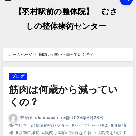
【羽村駅前の整体院】 むさ
しの整体療術センター
ホームページ
筋肉は何歳から減っていくの？
ブログ
筋肉は何歳から減ってい
くの？
投稿者
oldmusashino
2026年6月23日
#むさしの整体療術センター
,
#ハイブリッド整体
,
#健康情
報
,
#筋肉の維持
,
#筋肉は年齢に関係なく育つ
,
#筋肉を維持す