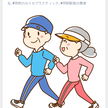
る
,
#羽村のカイロプラクティック
,
#羽村駅前の整体