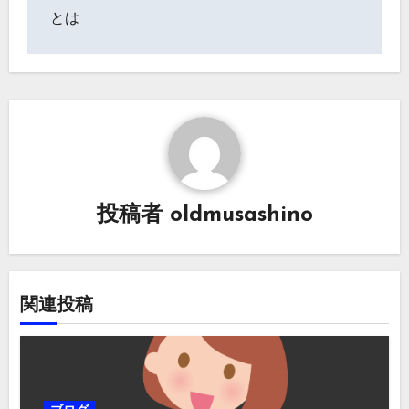
ナ
とは
ビ
ゲ
ー
シ
ョ
投稿者
oldmusashino
ン
関連投稿