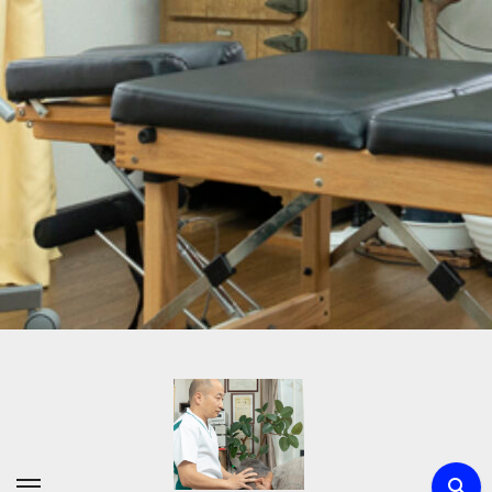
内
容
を
ス
キ
ッ
プ