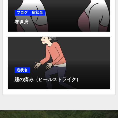
ブログ
症状名
巻き肩
症状名
踵の痛み（ヒールストライク）