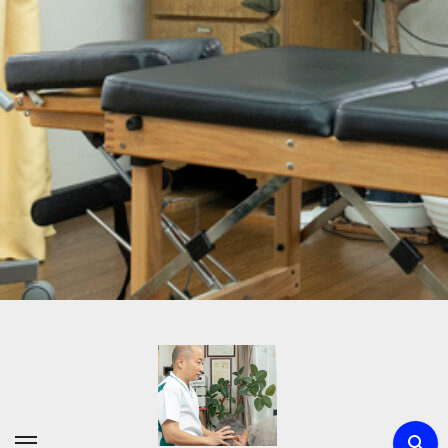
内
容
を
ス
キ
ッ
プ