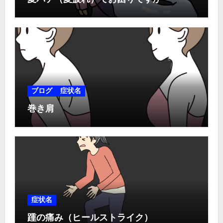
ブログ
症状名
巻き肩
症状名
踵の痛み（ヒールストライク）