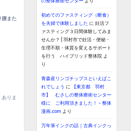
の整体療術センター
より
初めてのファスティング（断食）
り腰また
を夫婦で体験しました
に
妊活フ
ァスティング３日間体験してみま
せんか？ | 羽村市で妊活・便秘・
生理不順・体質を変えるサポート
を行う ハイブリッド整体院
よ
り
青森産リンゴチップスといえばこ
れでしょう
に
【東京都 羽村
市】 むさしの整体療術センター
くありま
様に ご利用頂きました！ - 整体
漫画.com
より
万年筆インクの話｜古典インクっ