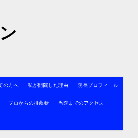
院】
ン
ての方へ
私が開院した理由
院長プロフィール
プロからの推薦状
当院までのアクセス