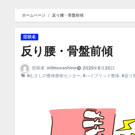
ホームページ
反り腰・骨盤前傾
症状名
反り腰・骨盤前傾
投稿者
oldmusashino
2025年8月20日
#むさしの整体療術センター
,
#ハイブリッド整体
,
#反り