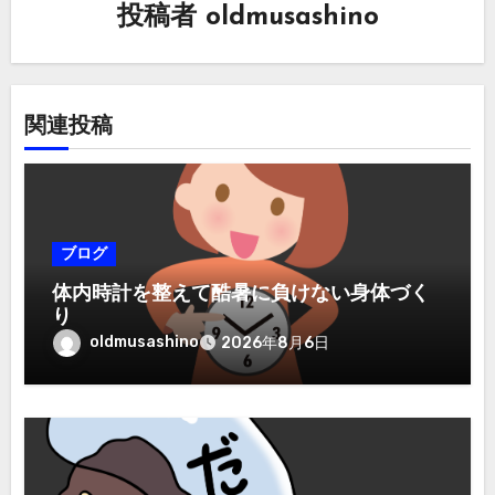
投稿者
oldmusashino
ョ
ン
関連投稿
ブログ
体内時計を整えて酷暑に負けない身体づく
り
oldmusashino
2026年8月6日