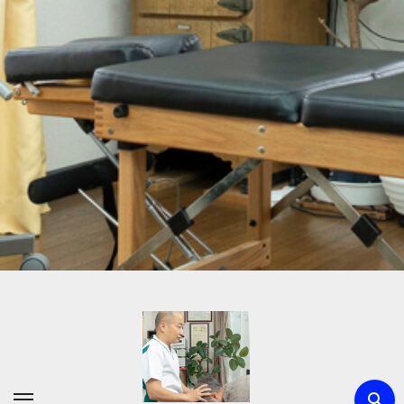
内
容
を
ス
キ
ッ
プ