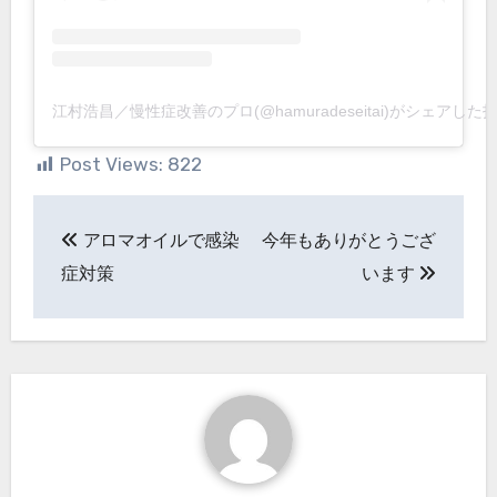
江村浩昌／慢性症改善のプロ(@hamuradeseitai)がシェアした
Post Views:
822
投
アロマオイルで感染
今年もありがとうござ
稿
症対策
います
ナ
ビ
ゲ
ー
シ