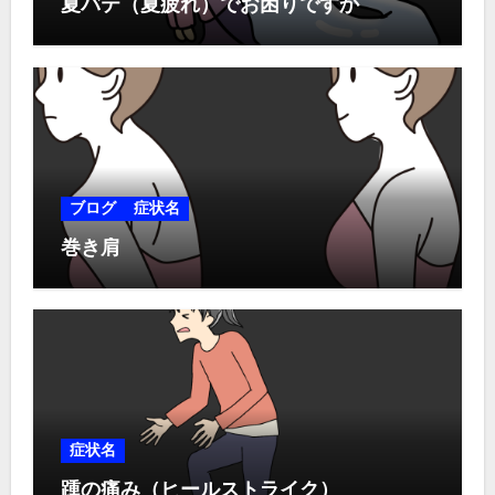
夏バテ（夏疲れ）でお困りですか
ブログ
症状名
巻き肩
症状名
踵の痛み（ヒールストライク）