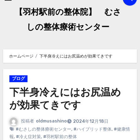
【羽村駅前の整体院】 むさ
しの整体療術センター
ホームページ
下半身冷えにはお尻温めが効果てきです
ブログ
下半身冷えにはお尻温め
が効果てきです
投稿者
oldmusashino
2024年12月18日
#むさしの整体療術センター
,
#ハイブリッド整体
,
#健康情
報
,
#冷え症対策
,
#羽村駅前の整体