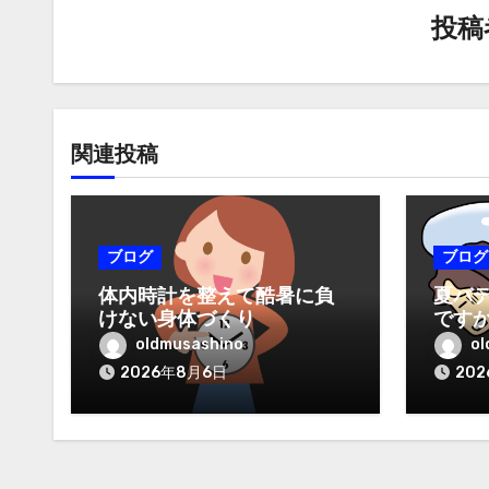
ョ
投
ン
関連投稿
ブログ
ブログ
体内時計を整えて酷暑に負
夏バ
けない身体づくり
です
oldmusashino
ol
2026年8月6日
20