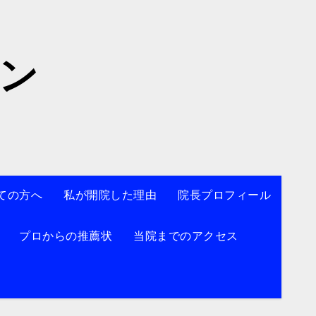
院】
ン
ての方へ
私が開院した理由
院長プロフィール
プロからの推薦状
当院までのアクセス