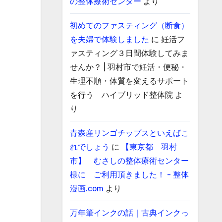
の整体療術センター
より
初めてのファスティング（断食）
を夫婦で体験しました
に
妊活フ
ァスティング３日間体験してみま
せんか？ | 羽村市で妊活・便秘・
生理不順・体質を変えるサポート
を行う ハイブリッド整体院
よ
り
青森産リンゴチップスといえばこ
れでしょう
に
【東京都 羽村
市】 むさしの整体療術センター
様に ご利用頂きました！ - 整体
漫画.com
より
万年筆インクの話｜古典インクっ