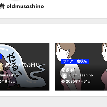
稿者
oldmusashino
ブログ
症状名
テ（夏疲れ）でお困り
か
巻き肩
dmusashino
oldmusashino
26年8月5日
2026年7月31日