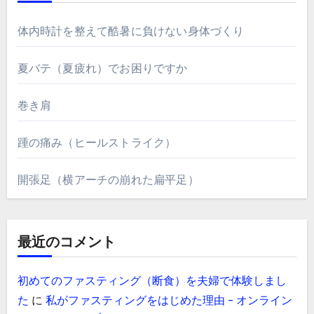
体内時計を整えて酷暑に負けない身体づくり
夏バテ（夏疲れ）でお困りですか
巻き肩
踵の痛み（ヒールストライク）
開張足（横アーチの崩れた扁平足）
最近のコメント
初めてのファスティング（断食）を夫婦で体験しまし
た
に
私がファスティングをはじめた理由 - オンライン