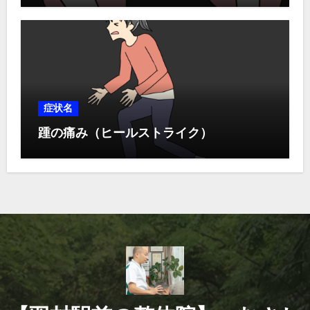
症状名
踵の痛み（ヒールストライク）