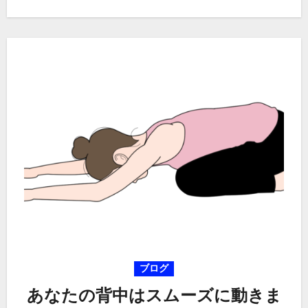
ブログ
あなたの背中はスムーズに動きま