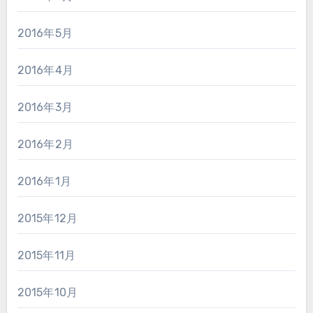
2016年5月
2016年4月
2016年3月
2016年2月
2016年1月
2015年12月
2015年11月
2015年10月