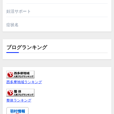
妊活サポート
症状名
ブログランキング
西多摩地域ランキング
整体ランキング