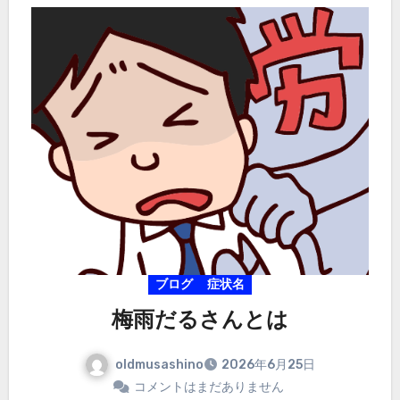
ブログ
症状名
梅雨だるさんとは
oldmusashino
2026年6月25日
コメントはまだありません