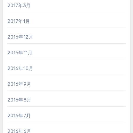
2017年3月
2017年1月
2016年12月
2016年11月
2016年10月
2016年9月
2016年8月
2016年7月
2016年6月