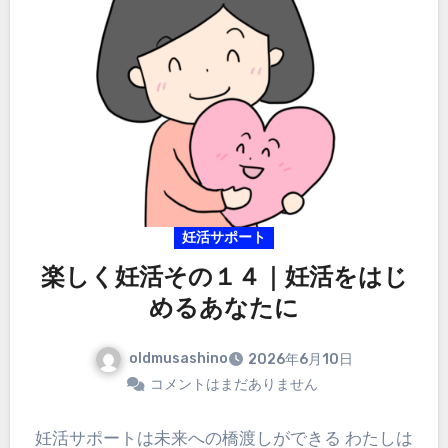
妊活サポート
楽しく妊活その１４｜妊活をはじ
めるあなたに
oldmusashino
2026年6月10日
コメントはまだありません
妊活サポートは未来への橋渡しができる わたしは