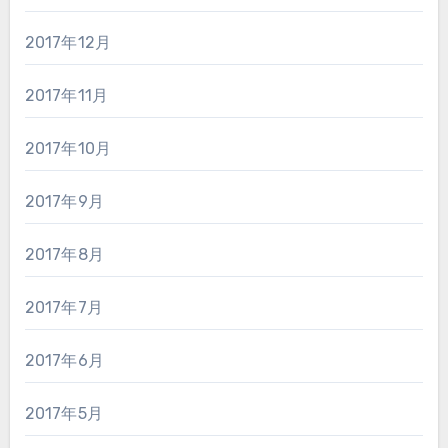
2017年12月
2017年11月
2017年10月
2017年9月
2017年8月
2017年7月
2017年6月
2017年5月