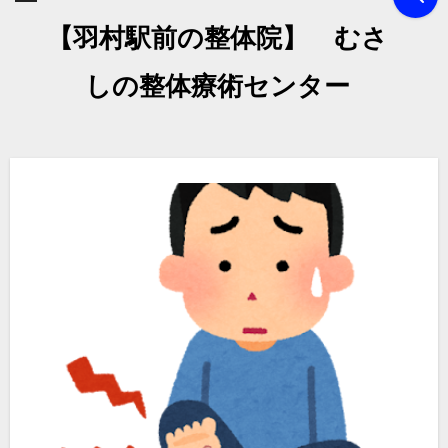
【羽村駅前の整体院】 むさ
しの整体療術センター