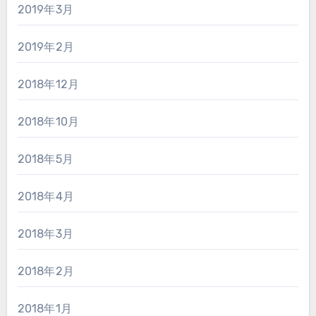
2019年3月
2019年2月
2018年12月
2018年10月
2018年5月
2018年4月
2018年3月
2018年2月
2018年1月