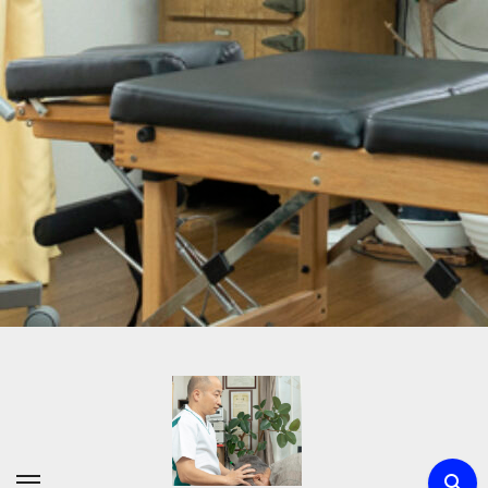
内
容
を
ス
キ
ッ
プ