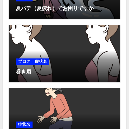
夏バテ（夏疲れ）でお困りですか
ブログ
症状名
巻き肩
症状名