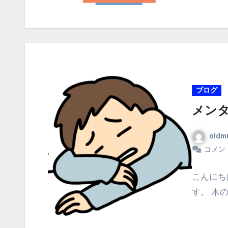
ブログ
メン
oldm
コメン
こんにち
す。 木