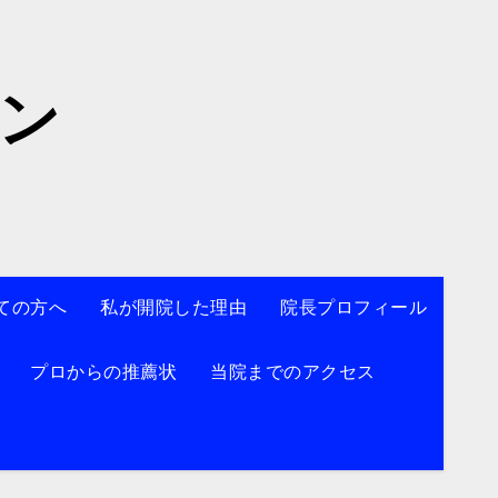
院】
ン
ての方へ
私が開院した理由
院長プロフィール
プロからの推薦状
当院までのアクセス