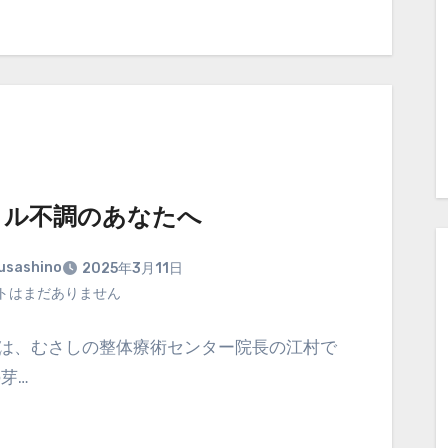
タル不調のあなたへ
usashino
2025年3月11日
トはまだありません
は、むさしの整体療術センター院長の江村で
の芽…