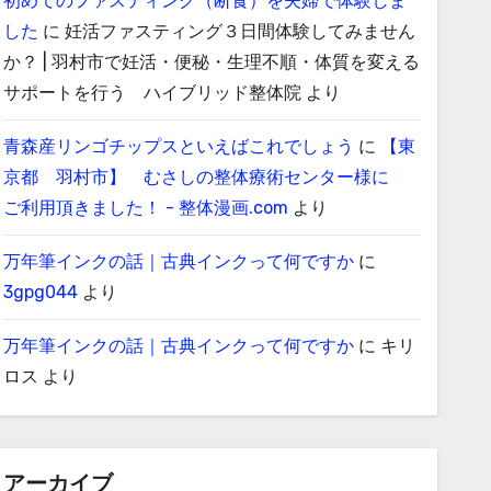
初めてのファスティング（断食）を夫婦で体験しま
した
に
妊活ファスティング３日間体験してみません
か？ | 羽村市で妊活・便秘・生理不順・体質を変える
サポートを行う ハイブリッド整体院
より
青森産リンゴチップスといえばこれでしょう
に
【東
京都 羽村市】 むさしの整体療術センター様に
ご利用頂きました！ - 整体漫画.com
より
万年筆インクの話｜古典インクって何ですか
に
3gpg044
より
万年筆インクの話｜古典インクって何ですか
に
キリ
ロス
より
アーカイブ