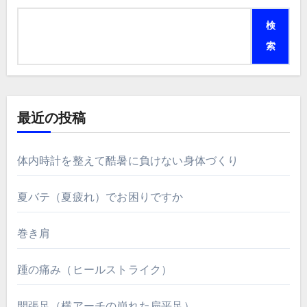
検
索
最近の投稿
体内時計を整えて酷暑に負けない身体づくり
夏バテ（夏疲れ）でお困りですか
巻き肩
踵の痛み（ヒールストライク）
開張足（横アーチの崩れた扁平足）