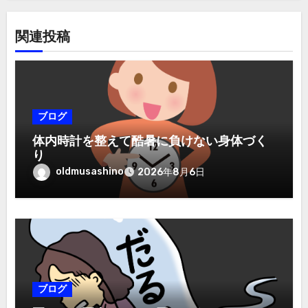
関連投稿
ブログ
体内時計を整えて酷暑に負けない身体づく
り
oldmusashino
2026年8月6日
ブログ