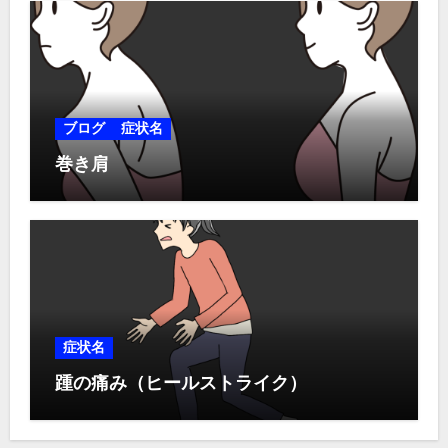
ブログ
症状名
巻き肩
症状名
踵の痛み（ヒールストライク）