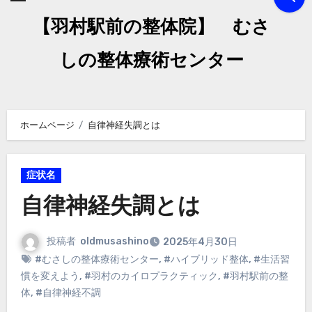
【羽村駅前の整体院】 むさ
しの整体療術センター
ホームページ
自律神経失調とは
症状名
自律神経失調とは
投稿者
oldmusashino
2025年4月30日
#むさしの整体療術センター
,
#ハイブリッド整体
,
#生活習
慣を変えよう
,
#羽村のカイロプラクティック
,
#羽村駅前の整
体
,
#自律神経不調