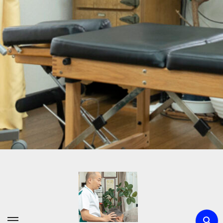
内
容
を
ス
キ
ッ
プ