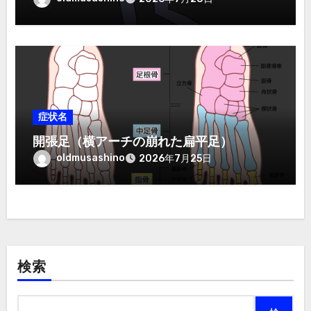
症状名
開張足（横アーチの崩れた扁平足）
oldmusashino
2026年7月25日
検索