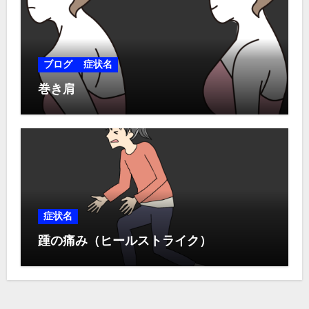
ブログ
症状名
巻き肩
症状名
踵の痛み（ヒールストライク）