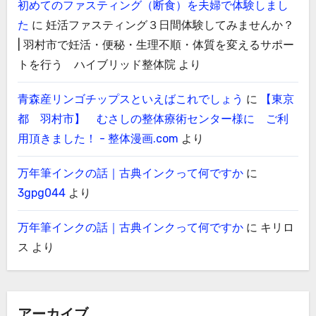
初めてのファスティング（断食）を夫婦で体験しまし
た
に
妊活ファスティング３日間体験してみませんか？
| 羽村市で妊活・便秘・生理不順・体質を変えるサポー
トを行う ハイブリッド整体院
より
青森産リンゴチップスといえばこれでしょう
に
【東京
都 羽村市】 むさしの整体療術センター様に ご利
用頂きました！ - 整体漫画.com
より
万年筆インクの話｜古典インクって何ですか
に
3gpg044
より
万年筆インクの話｜古典インクって何ですか
に
キリロ
ス
より
アーカイブ