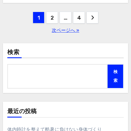
投
1
2
…
4
稿
次ページへ »
の
ペ
検索
ー
検
ジ
索
送
り
最近の投稿
体内時計を整えて酷暑に負けない身体づくり