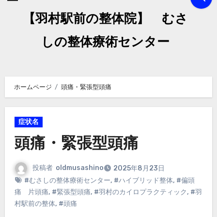
【羽村駅前の整体院】 むさ
しの整体療術センター
ホームページ
頭痛・緊張型頭痛
症状名
頭痛・緊張型頭痛
投稿者
oldmusashino
2025年8月23日
#むさしの整体療術センター
,
#ハイブリッド整体
,
#偏頭
痛 片頭痛
,
#緊張型頭痛
,
#羽村のカイロプラクティック
,
#羽
村駅前の整体
,
#頭痛