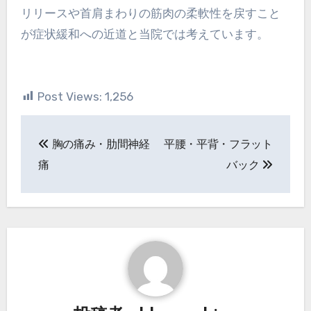
リリースや首肩まわりの筋肉の柔軟性を戻すこと
が症状緩和への近道と当院では考えています。
Post Views:
1,256
投
胸の痛み・肋間神経
平腰・平背・フラット
稿
痛
バック
ナ
ビ
ゲ
ー
シ