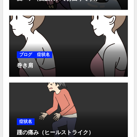
ブログ
症状名
巻き肩
症状名
踵の痛み（ヒールストライク）