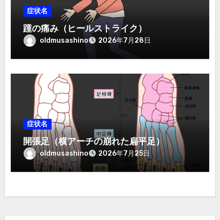
症状名
踵の痛み（ヒールストライク）
oldmusashino
2026年7月28日
症状名
開張足（横アーチの崩れた扁平足）
oldmusashino
2026年7月25日