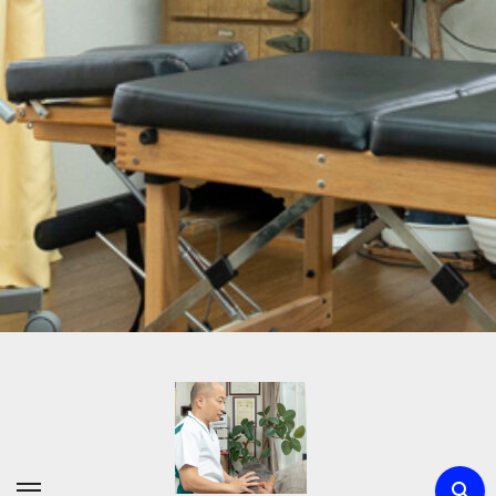
内
容
を
ス
キ
ッ
プ