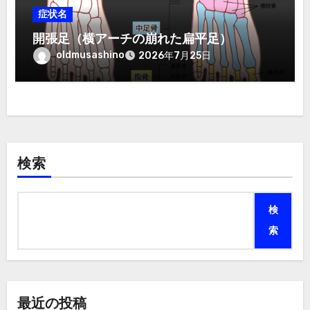
症状名
開張足（横アーチの崩れた扁平足）
oldmusashino
2026年7月25日
検索
検
索
最近の投稿