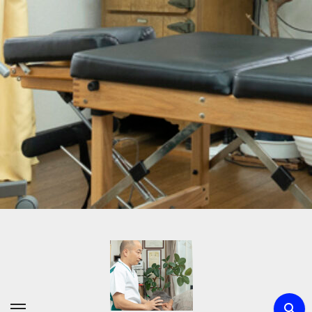
内
容
を
ス
キ
ッ
プ