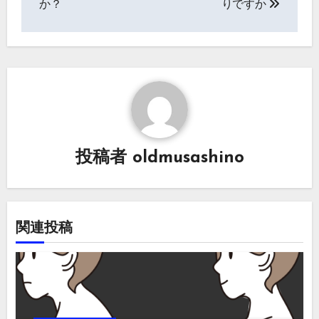
か？
りですか
ナ
ビ
ゲ
ー
シ
投稿者
oldmusashino
ョ
ン
関連投稿