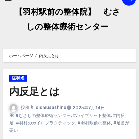
【羽村駅前の整体院】 むさ
しの整体療術センター
ホームページ
内反足とは
症状名
内反足とは
投稿者
oldmusashino
2025年7月14日
#むさしの整体療術センター
,
#ハイブリッド整体
,
#内反
足
,
#羽村のカイロプラクティック
,
#羽村駅前の整体
,
#足首が
硬い