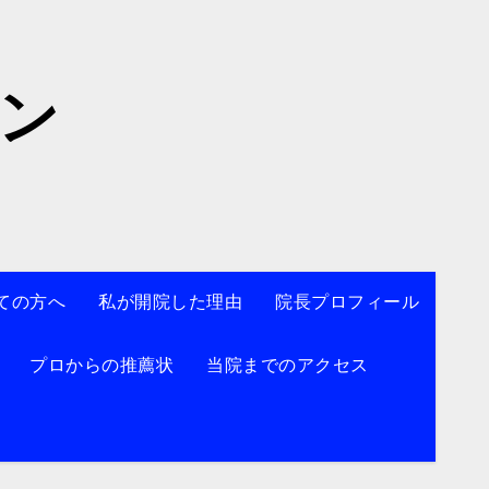
院】
ン
ての方へ
私が開院した理由
院長プロフィール
プロからの推薦状
当院までのアクセス