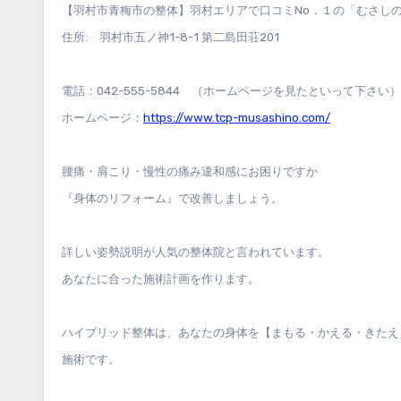
【羽村市青梅市の整体】羽村エリアで口コミNo．１の「むさし
住所: 羽村市五ノ神1-8-1 第二島田荘201
電話：042-555-5844 （ホームページを見たといって下さい）
ホームページ：
https://www.tcp-musashino.com/
腰痛・肩こり・慢性の痛み違和感にお困りですか
『身体のリフォーム』で改善しましょう。
詳しい姿勢説明が人気の整体院と言われています。
あなたに合った施術計画を作ります。
ハイブリッド整体は、あなたの身体を【まもる・かえる・きたえ
施術です。