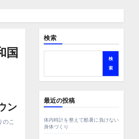
検索
和国
検
索
最近の投稿
ウン
体内時計を整えて酷暑に負けない
身体づくり