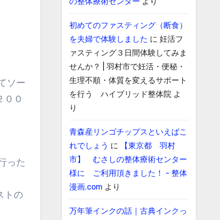
の整体療術センター
より
初めてのファスティング（断食）
を夫婦で体験しました
に
妊活フ
ァスティング３日間体験してみま
せんか？ | 羽村市で妊活・便秘・
生理不順・体質を変えるサポート
てソー
を行う ハイブリッド整体院
よ
２００
り
青森産リンゴチップスといえばこ
れでしょう
に
【東京都 羽村
市】 むさしの整体療術センター
行った
様に ご利用頂きました！ - 整体
漫画.com
より
ストの
万年筆インクの話｜古典インクっ