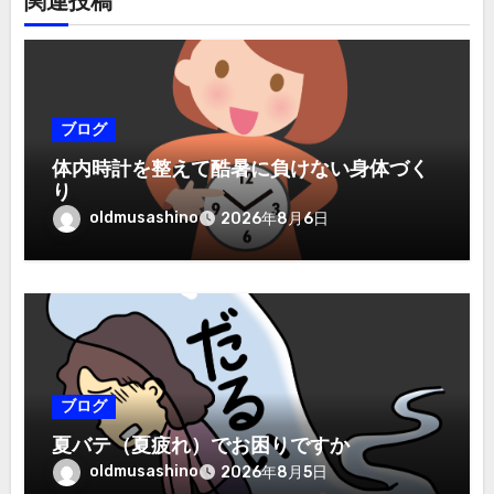
関連投稿
ブログ
体内時計を整えて酷暑に負けない身体づく
り
oldmusashino
2026年8月6日
ブログ
夏バテ（夏疲れ）でお困りですか
oldmusashino
2026年8月5日