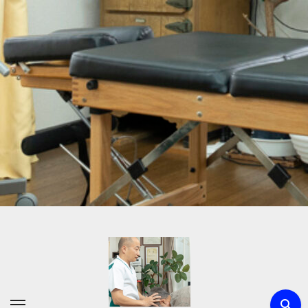
内
容
を
ス
キ
ッ
プ