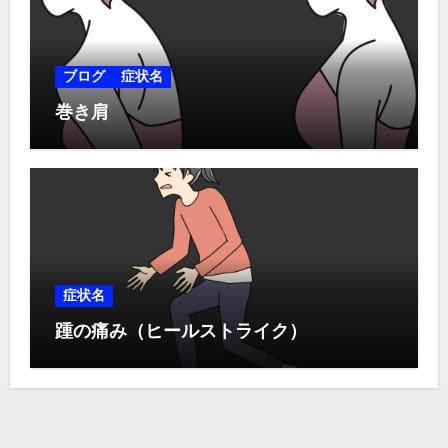
ブログ
症状名
巻き肩
症状名
踵の痛み（ヒールストライク）