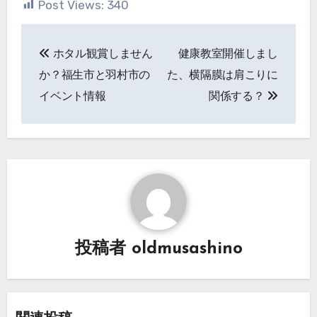
Post Views:
340
投
ホタル観賞しません
健康教室開催しまし
稿
か？福生市と羽村市の
た、横隔膜は肩こりに
ナ
イベント情報
関係する？
ビ
ゲ
ー
シ
ョ
投稿者
oldmusashino
ン