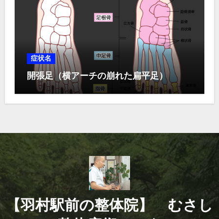
症状名
開張足（横アーチの崩れた扁平足）
【羽村駅前の整体院】 むさし