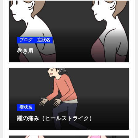
ブログ
症状名
巻き肩
症状名
踵の痛み（ヒールストライク）