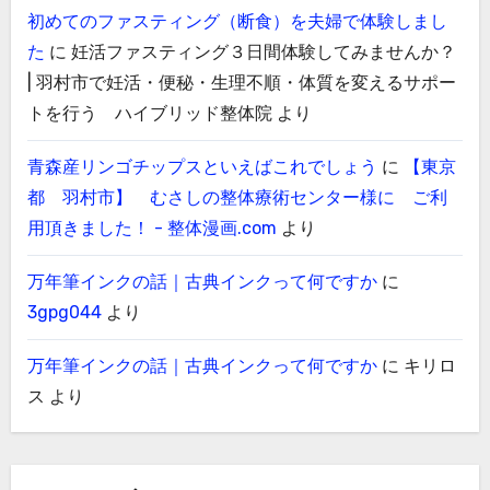
初めてのファスティング（断食）を夫婦で体験しまし
た
に
妊活ファスティング３日間体験してみませんか？
| 羽村市で妊活・便秘・生理不順・体質を変えるサポー
トを行う ハイブリッド整体院
より
青森産リンゴチップスといえばこれでしょう
に
【東京
都 羽村市】 むさしの整体療術センター様に ご利
用頂きました！ - 整体漫画.com
より
万年筆インクの話｜古典インクって何ですか
に
3gpg044
より
万年筆インクの話｜古典インクって何ですか
に
キリロ
ス
より