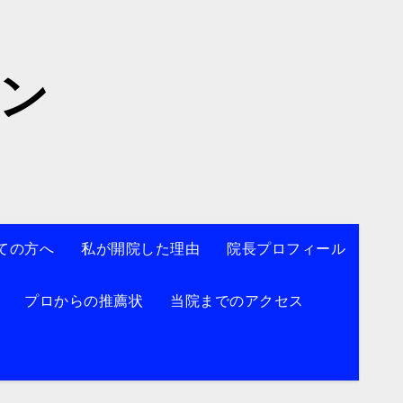
院】
ン
ての方へ
私が開院した理由
院長プロフィール
プロからの推薦状
当院までのアクセス