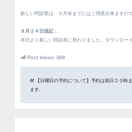
新しい問診票は、９月末までにはご用意出来ますの
９月２４日追記：
本日より新しい問診表に替わりました。ダウンロー
Post Views:
348
投
【日曜日の予約について】予約は前日２０時
稿
ます。
ナ
ビ
ゲ