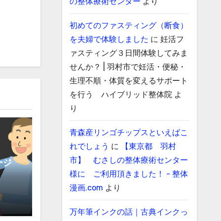
の整体療術センター
より
初めてのファスティング（断食）
を夫婦で体験しました
に
妊活フ
ァスティング３日間体験してみま
せんか？ | 羽村市で妊活・便秘・
生理不順・体質を変えるサポート
を行う ハイブリッド整体院
よ
り
青森産リンゴチップスといえばこ
れでしょう
に
【東京都 羽村
市】 むさしの整体療術センター
ージ
様に ご利用頂きました！ - 整体
漫画.com
より
万年筆インクの話｜古典インクっ