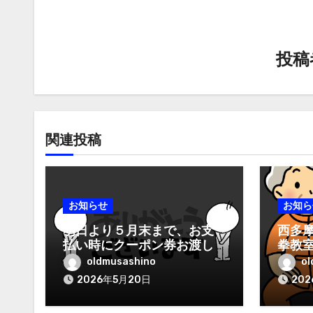
ー
シ
ョ
投
ン
関連投稿
お知らせ
お知ら
明日より５月末まで、お支
西多
払い時にクーポン券お渡し
拳教
します
oldmusashino
ol
2026年5月20日
20