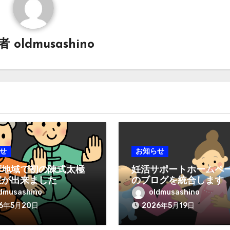
稿者
oldmusashino
せ
お知らせ
摩地域で初の陳式太極
妊活サポートホームペ
室が出来ました
のブログを統合します
dmusashino
oldmusashino
26年5月20日
2026年5月19日