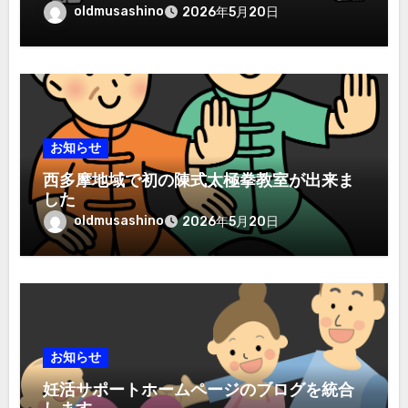
oldmusashino
2026年5月20日
お知らせ
西多摩地域で初の陳式太極拳教室が出来ま
した
oldmusashino
2026年5月20日
お知らせ
妊活サポートホームページのブログを統合