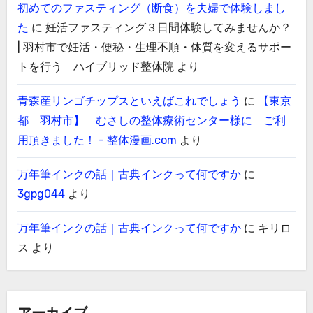
初めてのファスティング（断食）を夫婦で体験しまし
た
に
妊活ファスティング３日間体験してみませんか？
| 羽村市で妊活・便秘・生理不順・体質を変えるサポー
トを行う ハイブリッド整体院
より
青森産リンゴチップスといえばこれでしょう
に
【東京
都 羽村市】 むさしの整体療術センター様に ご利
用頂きました！ - 整体漫画.com
より
万年筆インクの話｜古典インクって何ですか
に
3gpg044
より
万年筆インクの話｜古典インクって何ですか
に
キリロ
ス
より