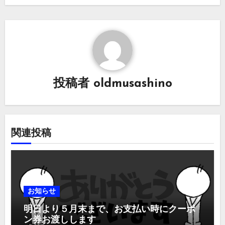
ゲ
ー
シ
ョ
投稿者
oldmusashino
ン
関連投稿
お知らせ
明日より５月末まで、お支払い時にクーポ
ン券お渡しします