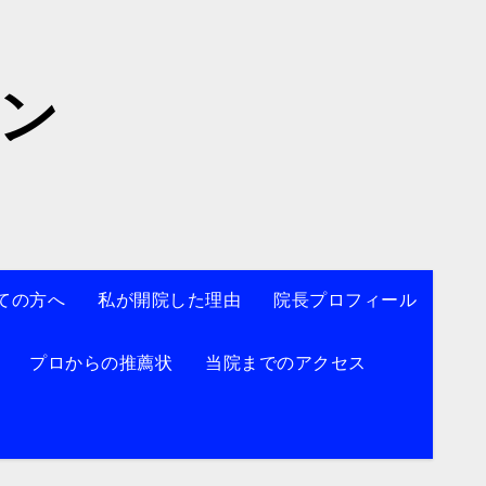
院】
ン
ての方へ
私が開院した理由
院長プロフィール
プロからの推薦状
当院までのアクセス