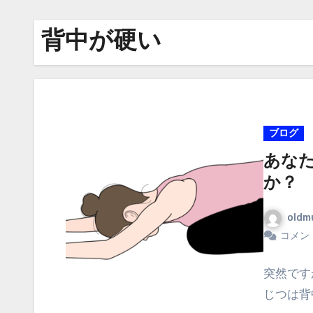
背中が硬い
ブログ
あな
か？
oldm
コメン
突然です
じつは背