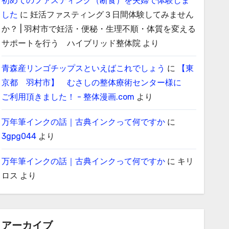
初めてのファスティング（断食）を夫婦で体験しま
した
に
妊活ファスティング３日間体験してみません
か？ | 羽村市で妊活・便秘・生理不順・体質を変える
サポートを行う ハイブリッド整体院
より
青森産リンゴチップスといえばこれでしょう
に
【東
京都 羽村市】 むさしの整体療術センター様に
ご利用頂きました！ - 整体漫画.com
より
万年筆インクの話｜古典インクって何ですか
に
3gpg044
より
万年筆インクの話｜古典インクって何ですか
に
キリ
ロス
より
アーカイブ