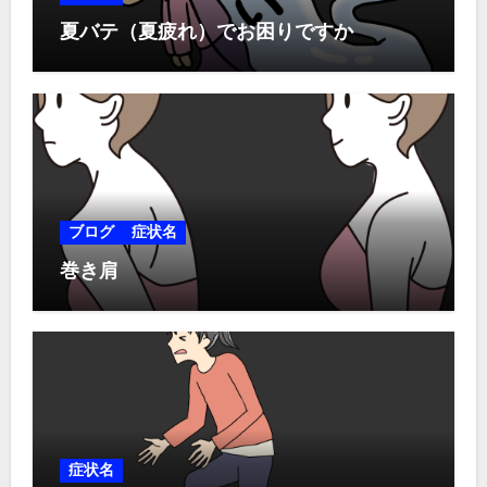
夏バテ（夏疲れ）でお困りですか
ブログ
症状名
巻き肩
症状名