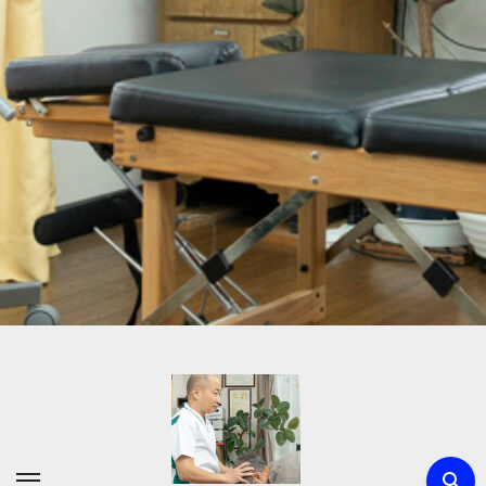
内
容
を
ス
キ
ッ
プ